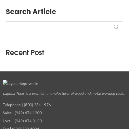
Search Article
Recent Post
Laguna Tools is a premium manufacturer
of wood and metal working tools.
Telephone | (800) 234 1976
Sales | (949) 474 1200
Local | (949) 474 0150
Fax | (800) 332 4094